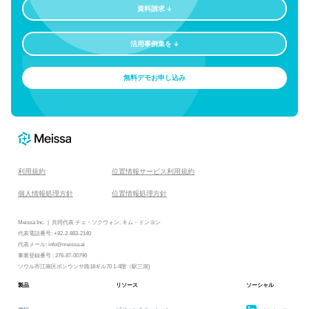
資料請求
↓
活用事例集を
↓
無料デモお申し込み
利用規約
位置情報サービス利用規約
個人情報処理方針
位置情報処理方針
Meissa Inc. | 共同代表 チェ・ソクウォン, キム・ドンヨン
代表電話番号: +82-2-883-2140
代表メール: info@meissa.ai
事業登録番号 : 276-87-00796
ソウル市江南区ボンウンサ路18ギル70 1-4階（駅三洞)
製品
リソース
ソーシャル