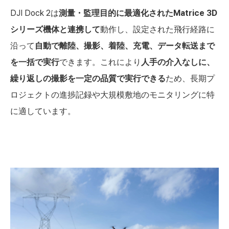
DJI Dock 2は
測量・監理目的に最適化されたMatrice 3D
シリーズ機体と連携して
動作し、設定された飛行経路に
沿って
自動で離陸、撮影、着陸、充電、データ転送まで
を一括で実行
できます。これにより
人手の介入なしに、
繰り返しの撮影を一定の品質で実行できる
ため、長期プ
ロジェクトの進捗記録や大規模敷地のモニタリングに特
に適しています。