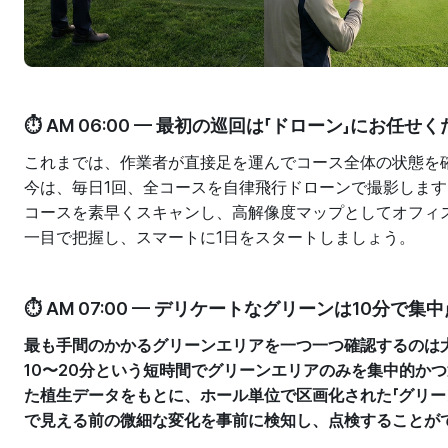
⏱️ AM 06:00 — 最初の巡回は「ドローン」にお任せ
これまでは、作業者が直接足を運んでコース全体の状態を
今は、毎日1回、全コースを自律飛行ドローンで撮影しま
コースを素早くスキャンし、高解像度マップとしてオフィ
一目で把握し、スマートに1日をスタートしましょう。
⏱️ AM 07:00 — デリケートなグリーンは10分で集
最も手間のかかるグリーンエリアを一つ一つ確認するのは大変で
10〜20分という短時間でグリーンエリアのみを集中的か
た植生データをもとに、ホール単位で区画化された「グリー
で見える前の微細な変化を事前に検知し、点検することが