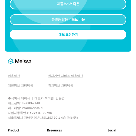
제품소개서 다운
플랫폼 활용 리포트 다운
데모 요청하기
이용약관
위치기반 서비스 이용약관
개인정보 처리방침
위치정보 처리방침
주식회사 메이사 | 대표자 최석원, 김동영
대표전화: 02-883-2140
대표메일: info@meissa.ai
사업자등록번호 : 276-87-00796
서울특별시 강남구 봉은사로18길 70 1-4층 (역삼동)
Product
Resources
Social