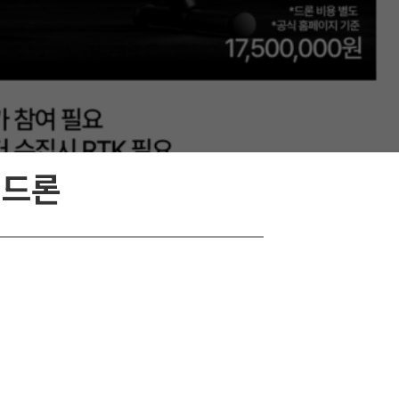
R 드론
점