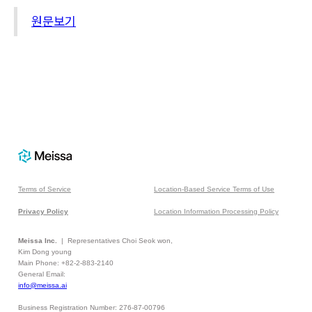
원문보기
Terms of Service
Location-Based Service Terms of Use
Privacy Policy
Location Information Processing Policy
Meissa Inc.
| Representatives Choi Seok won,
Kim Dong young
Main Phone: +82-2-883-2140
General Email:
info@meissa.ai
Business Registration Number: 276-87-00796