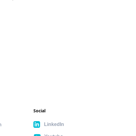
Social
n
LinkedIn