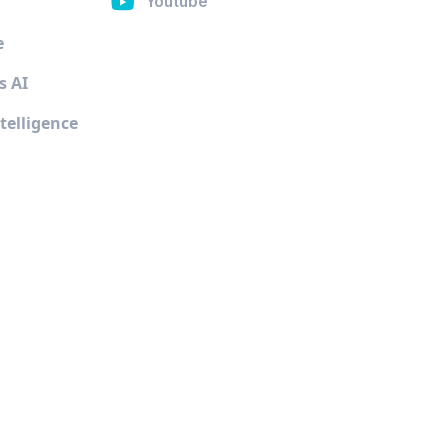
Youtube
e
s AI
telligence