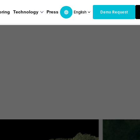
oring
Technology
Press
English
Demo Request