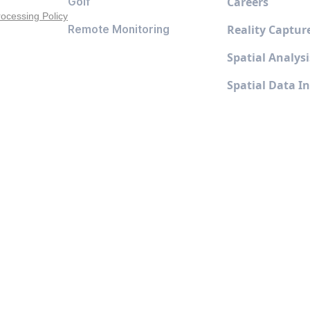
Careers
Golf
rocessing Policy
Reality Captur
Remote Monitoring
Spatial Analysi
Spatial Data In