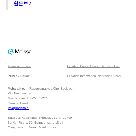
원문보기
Terms of Service
Location-Based Service Terms of Use
Privacy Policy
Location Information Processing Policy
Meissa Inc.
| Representatives Choi Seok won,
Kim Dong young
Main Phone: +82-2-883-2140
General Email:
info@meissa.ai
Business Registration Number: 276-87-00796
1st-4th Floors, 70, Bongeunsa-ro 18-gil,
Gangnam-gu, Seoul, South Korea