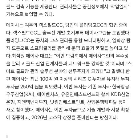
필드 검측 기능을 제공한다. 관리자들은 공간정보에서 '작업일지'
기능으로 협업할 수 있다.
메이사는 여주의 렉스필드CC, 당진의 플라밍고CC와 협업 중이
다. 렉스필드CC는 솔루션 개발 초기부터 메이사그린을 도입했다.
플라밍고CC는 공사와 코스 관리를 통합 모니터링하고, 열화상 탐
지 드론으로 스프링클러를 관리해 운영 효율과 품질을 높이고 있
다.최석원 메이사 대표는 "이번 박람회에서 메이사그린의 우수성
을 알리고 골프 산업 관계자들과 네트워크를 강화할 것"이라며 "스
마트 골프장 관리 솔루션 분야의 선두주자가 되겠다"고 말했다.한
편 메이사는 최근 100억 원 이상의 시리즈 C 투자를 유치해 누적
투자금 250억 원을 확보했다. 이번 투자는 기존 투자사 한국항공
우주산업(KAI), 에이벤처스, 유온인베스트먼트와 함께 KDB산업
은행, 지앤텍벤처투자, 빗썸인베스트먼트, 산업은행캐피탈 등이
새로 참여했다. 메이사는 이번 투자금으로 기술 개발과 시장 확장
에 집중하고, 2026년 코스닥 상장을 준비한다는 방침이다.